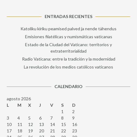
ENTRADAS RECIENTES
Katoliku kiriku peamised palved ja nende tähendus
Emisiones filatélicas y numismáticas vaticanas
Estado de la Ciudad del Vaticano: territorios y
extraterritorialidad
Radio Vaticana: entre la tradición y la modernidad
La revolución de los medios católicos vaticanos
CALENDARIO
agosto 2026
L
M
X
J
V
S
D
1
2
3
4
5
6
7
8
9
10
11
12
13
14
15
16
17
18
19
20
21
22
23