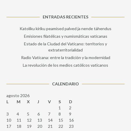
ENTRADAS RECIENTES
Katoliku kiriku peamised palved ja nende tähendus
Emisiones filatélicas y numismáticas vaticanas
Estado de la Ciudad del Vaticano: territorios y
extraterritorialidad
Radio Vaticana: entre la tradición y la modernidad
La revolución de los medios católicos vaticanos
CALENDARIO
agosto 2026
L
M
X
J
V
S
D
1
2
3
4
5
6
7
8
9
10
11
12
13
14
15
16
17
18
19
20
21
22
23